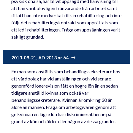
psykisk ohälsa, har blivit uppsagd med hänvisning till
att han varit olovligen frånvarande från arbetet samt
till att han inte medverkat till sin rehabilitering och inte
följt det rehabiliteringskontrakt som upprättats som
ett led i rehabiliteringen. Fråga om uppsägningen varit
sakligt grundad.
2013-08-21, AD 2013 nr 64
En man som anställts som behandlingssekreterare hos
ett vårdbolag har vid anställningen och vid senare
genomförd lönerevision fått en högre lön än en sedan
tidigare anställd kvinna som också var
behandlingssekreterare. Kvinnan är omkring 30 år
äldre än mannen. Fråga om arbetsgivaren genom att
ge kvinnan en lägre lön har diskriminerat henne på
grund av kön och ålder eller någon av dessa grunder.