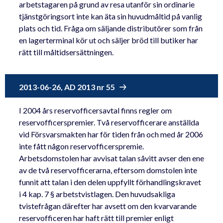
arbetstagaren på grund av resa utanför sin ordinarie
tjänstgöringsort inte kan äta sin huvudmåltid på vanlig
plats och tid. Fråga om säljande distributörer som från
en lagerterminal kör ut och säljer bröd till butiker har
rätt till måltidsersättningen.
2013-06-26, AD 2013 nr 55
I 2004 års reservofficersavtal finns regler om
reservofficerspremier. Två reservofficerare anställda
vid Försvarsmakten har för tiden från och med år 2006
inte fått någon reservofficerspremie.
Arbetsdomstolen har avvisat talan såvitt avser den ene
av de två reservofficerarna, eftersom domstolen inte
funnit att talan i den delen uppfyllt förhandlingskravet
i 4 kap. 7 § arbetstvistlagen. Den huvudsakliga
tvistefrågan därefter har avsett om den kvarvarande
reservofficeren har haft rätt till premier enligt