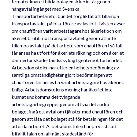
firmatecknare i båda bolagen. Åkeriet är genom
hängavtal ingånget med Svenska
Transportarbetareförbundet förpliktat att tillämpa
transportavtalet på bl.a. förare av lastbil. Tvisten avser
om chauffören varit arbetstagare hos åkeriet och om
åkeriet brutit mot transportavtalet genom att inte
tillämpa avtalet på det arbete som chauffören i så fall
får anses ha utfört för åkeriets räkning och om åkeriet
därmed är skadeståndsskyldigt gentemot förbundet.
Arbetsdomstolen har efter en helhetsbedömning av
samtliga omständigheter gjort bedömningen att
chauffören får anses ha varit arbetstagare hos åkeriet.
Enligt Arbetsdomstolens mening har åkeriet inte
kunnat undkomma det tvingande
arbetstagarbegreppet genom att via det andra
bolaget ingå ett avtal om tjänster med chauffören och
genom att låta det bolaget stå för betalningen för det
utförda arbetet. Arbetsdomstolen har på visst sätt
bifallit talan om allmänt skadestånd för