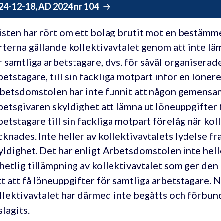
24-12-18, AD 2024 nr 104
isten har rört om ett bolag brutit mot en bestämme
rterna gällande kollektivavtalet genom att inte lä
r samtliga arbetstagare, dvs. för såväl organisera
betstagare, till sin fackliga motpart inför en lönere
betsdomstolen har inte funnit att någon gemensam
betsgivaren skyldighet att lämna ut löneuppgifter 
betstagare till sin fackliga motpart förelåg när kol
cknades. Inte heller av kollektivavtalets lydelse 
yldighet. Det har enligt Arbetsdomstolen inte hell
hetlig tillämpning av kollektivavtalet som ger den
tt att få löneuppgifter för samtliga arbetstagare. 
llektivavtalet har därmed inte begåtts och förbund
slagits.