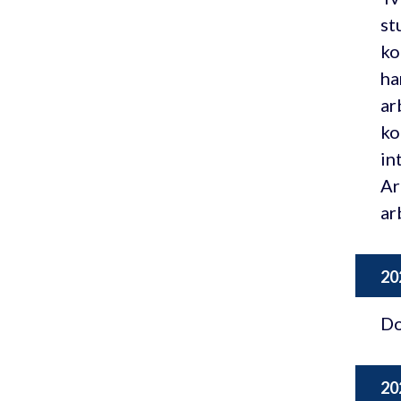
st
ko
ha
ar
ko
in
Ar
ar
20
Do
20