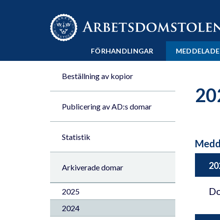
Till innehåll på sidan x
FÖRHANDLINGAR
MEDDELADE
Beställning av kopior
20
Publicering av AD:s domar
Statistik
Medd
20
Arkiverade domar
Do
2025
2024