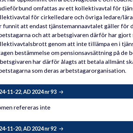
udieförbund omfattas av ett kollektivavtal för tjän
llektivavtal för cirkelledare och övriga ledare/lä
r funnit att endast tjänstemannaavtalet gäller för
betstagarna och att arbetsgivaren därför har gjort s
llektivavtalsbrott genom att inte tillämpa en i tj
tagen bestämmelse om pensionsavsättning på de b
betsgivaren har därför ålagts att betala allmänt sk
betstagarna som deras arbetstagarorganisation.
24-11-22, AD 2024 nr 93
men refereras inte
24-11-20, AD 2024 nr 92