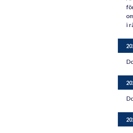
fö
om
i 
20
Do
20
Do
20