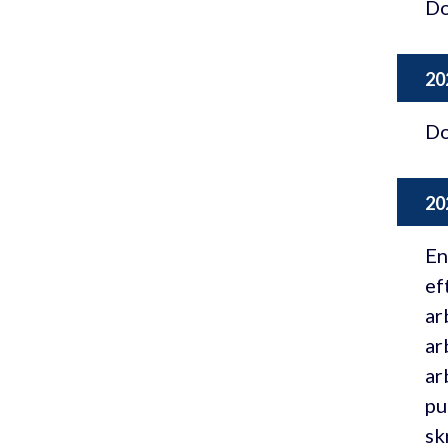
Do
20
Do
20
En
ef
ar
ar
ar
pu
sk