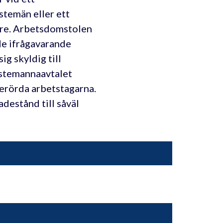
stemän eller ett
rare. Arbetsdomstolen
 de ifrågavarande
ig skyldig till
änstemannaavtalet
erörda arbetstagarna.
adestånd till såväl