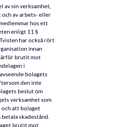
el av sin verksamhet,
 och av arbets- eller
t medlemmar hos ett
ten enligt 11 §
visten har också rört
ganisation innan
ärför brutit mot
ndelagen i
n avseende bolagets
ftersom den inte
olagets beslut om
lagets verksamhet som
 och att bolaget
 betala skadestånd.
aget brutit mot