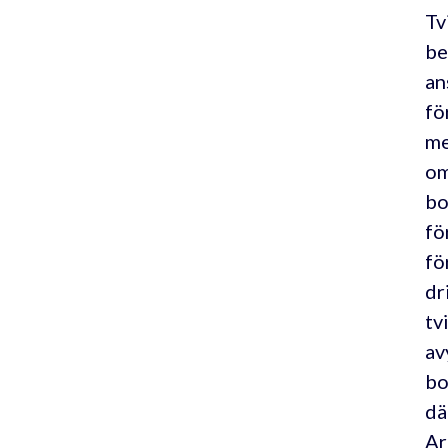
Tv
be
an
fö
me
om
bo
fö
fö
dr
tv
av
bo
dä
Ar