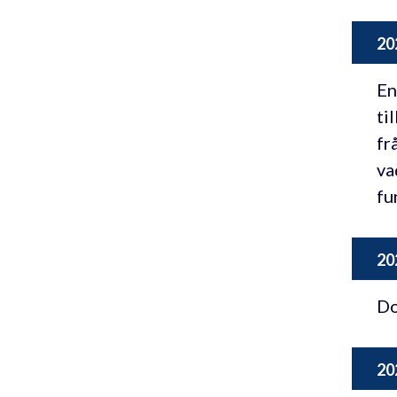
20
En
ti
fr
va
fu
20
Do
20