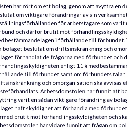
isten har rört om ett bolag, genom att avyttra en d
slutat om viktigare förändringar av sin verksamhet
ställningsförhållanden för arbetstagare som vari
rbund och därför brutit mot förhandlingsskyldighe
dbestämmandelagen i förhållande till förbundet. T
 bolaget beslutat om driftsinskränkning och omor
laget förhandlat de frågorna med förbundet och d
rhandlingsskyldigheten enligt 11 § medbestämma
rhållande till förbundet samt om förbundets tala
iftsinskränkning och omorganisation ska avvisas e
isteförhandlats. Arbetsdomstolen har funnit att b
yttring varit en sådan viktigare förändring av bo
laget haft skyldighet att förhandla med förbundet
rmed brutit mot förhandlingsskyldigheten och ska
betsdomstolen har vidare funnit att frågan om bol