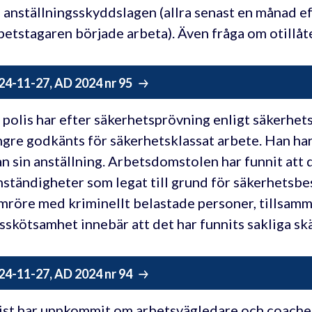
§ anställningsskyddslagen (allra senast en månad ef
betstagaren började arbeta). Även fråga om otillåt
24-11-27, AD 2024 nr 95
 polis har efter säkerhetsprövning enligt säkerhe
ngre godkänts för säkerhetsklassat arbete. Han har
ån sin anställning. Arbetsdomstolen har funnit att 
ständigheter som legat till grund för säkerhetsbe
mröre med kriminellt belastade personer, tillsamm
sskötsamhet innebär att det har funnits sakliga sk
24-11-27, AD 2024 nr 94
ist har uppkommit om arbetsvägledare och coacher