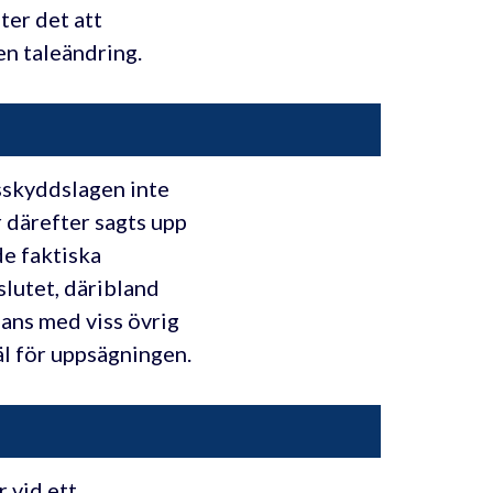
ter det att
en taleändring.
tsskyddslagen inte
 därefter sagts upp
de faktiska
slutet, däribland
ans med viss övrig
äl för uppsägningen.
 vid ett