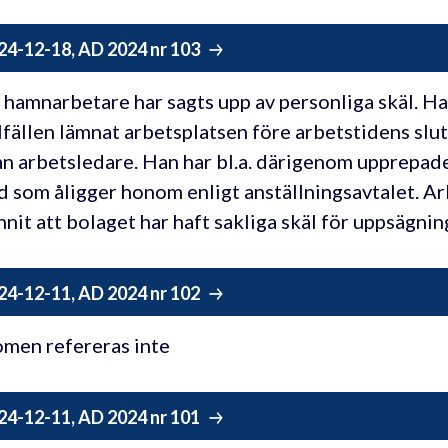
24-12-18, AD 2024 nr 103
 hamnarbetare har sagts upp av personliga skäl. Han
llfällen lämnat arbetsplatsen före arbetstidens sl
ån arbetsledare. Han har bl.a. därigenom upprepad
d som åligger honom enligt anställningsavtalet. 
nnit att bolaget har haft sakliga skäl för uppsägnin
24-12-11, AD 2024 nr 102
men refereras inte
24-12-11, AD 2024 nr 101