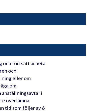
g och fortsatt arbeta
aren och
lning eller om
fråga om
anställningsavtal i
inte överlämna
en tid som följer av 6