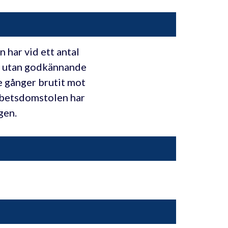
 har vid ett antal
ut utan godkännande
e gånger brutit mot
Arbetsdomstolen har
gen.