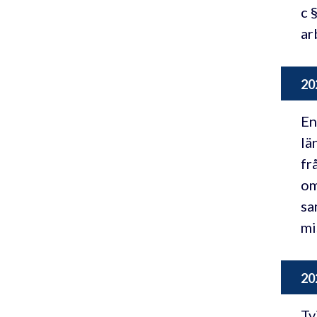
c 
ar
20
En
lä
fr
om
sa
mi
20
Tv