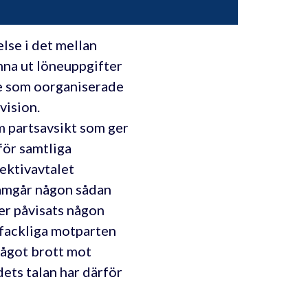
lse i det mellan
mna ut löneuppgifter
de som oorganiserade
vision.
 partsavsikt som ger
för samtliga
lektivavtalet
framgår någon sådan
er påvisats någon
 fackliga motparten
Något brott mot
ets talan har därför