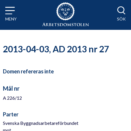
Till innehåll på sidan x
MENY
SÖK
2013-04-03, AD 2013 nr 27
Domen refereras inte
Mål nr
A 226/12
Parter
Svenska Byggnadsarbetareförbundet
mot