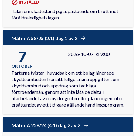
INSTÄLLD
Talan om skadestånd p.g.a. påstående om brott mot
föräldraledighetslagen.
Mål nr A 58/25 (2:1) dag 1 av 2
7
2026-10-07, kl 9:00
OKTOBER
Parterna tvistar i huvudsak om ett bolag hindrade
skyddsombuden från att fullgöra sina uppgifter som
skyddsombud och uppdrag som fackliga
förtroendemän, genom att inte låta de delta i
utarbetandet av en ny drogrutin eller planeringen inför
ersättandet av ett tidigare gällande handlingsprogram.
Mål nr A 228/24 (4:1) dag 2 av 2