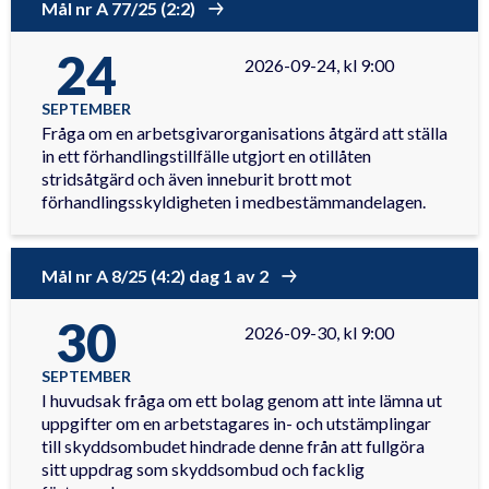
Mål nr A 77/25 (2:2)
24
2026-09-24, kl 9:00
SEPTEMBER
Fråga om en arbetsgivarorganisations åtgärd att ställa
in ett förhandlingstillfälle utgjort en otillåten
stridsåtgärd och även inneburit brott mot
förhandlingsskyldigheten i medbestämmandelagen.
Mål nr A 8/25 (4:2) dag 1 av 2
30
2026-09-30, kl 9:00
SEPTEMBER
I huvudsak fråga om ett bolag genom att inte lämna ut
uppgifter om en arbetstagares in- och utstämplingar
till skyddsombudet hindrade denne från att fullgöra
sitt uppdrag som skyddsombud och facklig