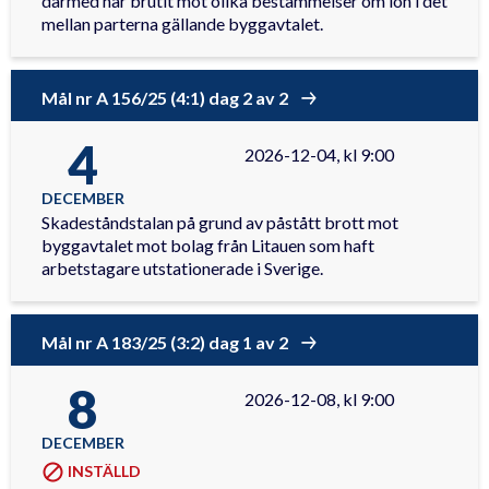
därmed har brutit mot olika bestämmelser om lön i det
mellan parterna gällande byggavtalet.
Mål nr A 156/25 (4:1) dag 2 av 2
4
2026-12-04, kl 9:00
DECEMBER
Skadeståndstalan på grund av påstått brott mot
byggavtalet mot bolag från Litauen som haft
arbetstagare utstationerade i Sverige.
Mål nr A 183/25 (3:2) dag 1 av 2
8
2026-12-08, kl 9:00
DECEMBER
INSTÄLLD