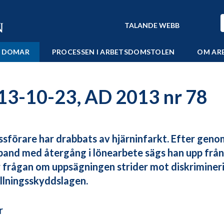
TALANDE WEBB
 DOMAR
PROCESSEN I ARBETSDOMSTOLEN
OM AR
13-10-23, AD 2013 nr 78
ssförare har drabbats av hjärninfarkt. Efter gen
band med återgång i lönearbete sägs han upp från s
r frågan om uppsägningen strider mot diskriminer
llningsskyddslagen.
r