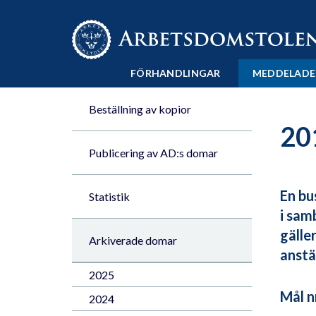
Till innehåll på sidan x
FÖRHANDLINGAR
MEDDELADE
Beställning av kopior
20
Publicering av AD:s domar
En bu
Statistik
i sam
gälle
Arkiverade domar
anstä
2025
Mål n
2024