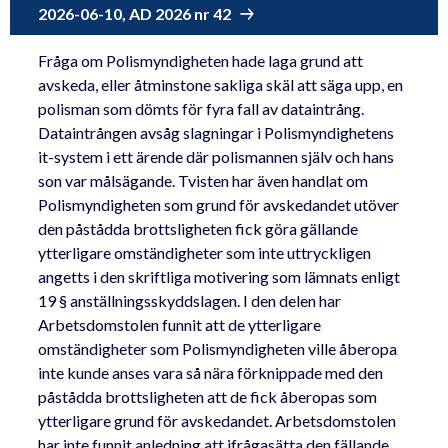
2026-06-10, AD 2026 nr 42
Fråga om Polismyndigheten hade laga grund att
avskeda, eller åtminstone sakliga skäl att säga upp, en
polisman som dömts för fyra fall av dataintrång.
Dataintrången avsåg slagningar i Polismyndighetens
it-system i ett ärende där polismannen själv och hans
son var målsägande. Tvisten har även handlat om
Polismyndigheten som grund för avskedandet utöver
den påstådda brottsligheten fick göra gällande
ytterligare omständigheter som inte uttryckligen
angetts i den skriftliga motivering som lämnats enligt
19 § anställningsskyddslagen. I den delen har
Arbetsdomstolen funnit att de ytterligare
omständigheter som Polismyndigheten ville åberopa
inte kunde anses vara så nära förknippade med den
påstådda brottsligheten att de fick åberopas som
ytterligare grund för avskedandet. Arbetsdomstolen
har inte funnit anledning att ifrågasätta den fällande