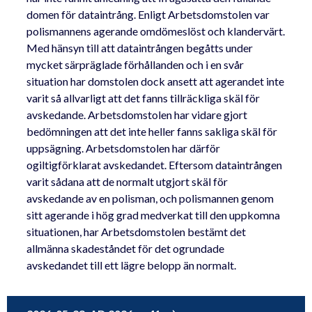
domen för dataintrång. Enligt Arbetsdomstolen var
polismannens agerande omdömeslöst och klandervärt.
Med hänsyn till att dataintrången begåtts under
mycket särpräglade förhållanden och i en svår
situation har domstolen dock ansett att agerandet inte
varit så allvarligt att det fanns tillräckliga skäl för
avskedande. Arbetsdomstolen har vidare gjort
bedömningen att det inte heller fanns sakliga skäl för
uppsägning. Arbetsdomstolen har därför
ogiltigförklarat avskedandet. Eftersom dataintrången
varit sådana att de normalt utgjort skäl för
avskedande av en polisman, och polismannen genom
sitt agerande i hög grad medverkat till den uppkomna
situationen, har Arbetsdomstolen bestämt det
allmänna skadeståndet för det ogrundade
avskedandet till ett lägre belopp än normalt.