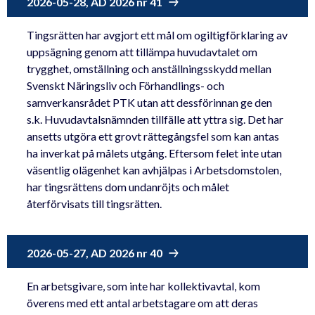
2026-05-28, AD 2026 nr 41
Tingsrätten har avgjort ett mål om ogiltigförklaring av
uppsägning genom att tillämpa huvudavtalet om
trygghet, omställning och anställningsskydd mellan
Svenskt Näringsliv och Förhandlings- och
samverkansrådet PTK utan att dessförinnan ge den
s.k. Huvudavtalsnämnden tillfälle att yttra sig. Det har
ansetts utgöra ett grovt rättegångsfel som kan antas
ha inverkat på målets utgång. Eftersom felet inte utan
väsentlig olägenhet kan avhjälpas i Arbetsdomstolen,
har tingsrättens dom undanröjts och målet
återförvisats till tingsrätten.
2026-05-27, AD 2026 nr 40
En arbetsgivare, som inte har kollektivavtal, kom
överens med ett antal arbetstagare om att deras