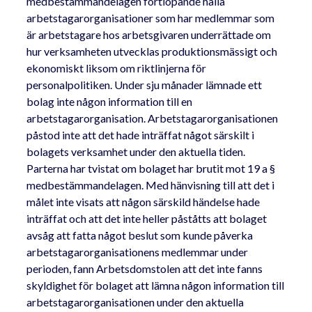
medbestämmandelagen fortlöpande hålla
arbetstagarorganisationer som har medlemmar som
är arbetstagare hos arbetsgivaren underrättade om
hur verksamheten utvecklas produktionsmässigt och
ekonomiskt liksom om riktlinjerna för
personalpolitiken. Under sju månader lämnade ett
bolag inte någon information till en
arbetstagarorganisation. Arbetstagarorganisationen
påstod inte att det hade inträffat något särskilt i
bolagets verksamhet under den aktuella tiden.
Parterna har tvistat om bolaget har brutit mot 19 a §
medbestämmandelagen. Med hänvisning till att det i
målet inte visats att någon särskild händelse hade
inträffat och att det inte heller påståtts att bolaget
avsåg att fatta något beslut som kunde påverka
arbetstagarorganisationens medlemmar under
perioden, fann Arbetsdomstolen att det inte fanns
skyldighet för bolaget att lämna någon information till
arbetstagarorganisationen under den aktuella