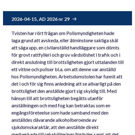
2026-04-15, AD 2026 nr 29
Tvisten har rört frågan om Polismyndigheten hade
laga grund att avskeda, eller åtminstone sakliga skäl
att säga upp, en civilanställd handläggare som dömts
för grovt rattfylleri och grov vårdslöshet i trafik och i
direkt anslutning till brottsligheten gjort uttalanden till
ett vittne och poliser bl.a. om att denne var anställd
hos Polismyndigheten. Arbetsdomstolen har funnit att
det i och för sig finns anledning att se allvarligt på den
brottslighet den anställde gjort sig skyldig till. Med
hänsyn till att brottsligheten begåtts utanför
anställningen och med fog kan betraktas som en
engångsföreteelse som hade samband med den
anställdes dåvarande alkoholberoende av
sjukdomskaraktär, att den anställde direkt
medverkade till rehabiliteringsåtgärder samt att det