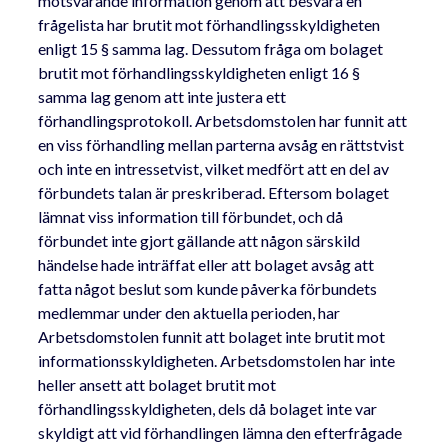
motsvarande information genom att besvara en
frågelista har brutit mot förhandlingsskyldigheten
enligt 15 § samma lag. Dessutom fråga om bolaget
brutit mot förhandlingsskyldigheten enligt 16 §
samma lag genom att inte justera ett
förhandlingsprotokoll. Arbetsdomstolen har funnit att
en viss förhandling mellan parterna avsåg en rättstvist
och inte en intressetvist, vilket medfört att en del av
förbundets talan är preskriberad. Eftersom bolaget
lämnat viss information till förbundet, och då
förbundet inte gjort gällande att någon särskild
händelse hade inträffat eller att bolaget avsåg att
fatta något beslut som kunde påverka förbundets
medlemmar under den aktuella perioden, har
Arbetsdomstolen funnit att bolaget inte brutit mot
informationsskyldigheten. Arbetsdomstolen har inte
heller ansett att bolaget brutit mot
förhandlingsskyldigheten, dels då bolaget inte var
skyldigt att vid förhandlingen lämna den efterfrågade