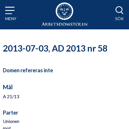
Till innehåll på sidan x
MENY
SÖK
2013-07-03, AD 2013 nr 58
Domen refereras inte
Mål
A 21/13
Parter
Unionen
mot