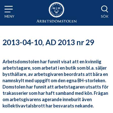
Till innehåll på sidan x
MENY
SÖK
2013-04-10, AD 2013 nr 29
Arbetsdomstolen har funnit visat att en kvinnlig
arbetstagare, som arbetat i en butik som bl.a. säljer
bysthållare, av arbetsgivaren beordrats att bära en
namnskylt med uppgift om den egna BH-storleken.
Domstolen har funnit att arbetstagaren utsatts för
trakasserier som har haft samband med kön. Frågan
om arbetsgivarens agerande inneburit även
kollektivavtalsbrott har besvarats nekande.