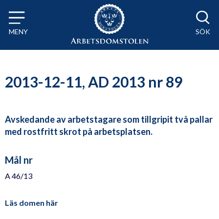
Till innehåll på sidan x
MENY
SÖK
2013-12-11, AD 2013 nr 89
Avskedande av arbetstagare som tillgripit två pallar
med rostfritt skrot på arbetsplatsen.
Mål nr
A 46/13
Läs domen här