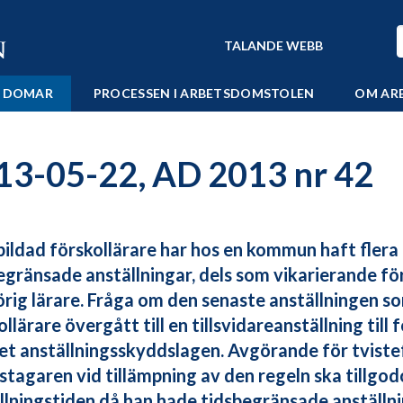
TALANDE WEBB
 DOMAR
PROCESSEN I ARBETSDOMSTOLEN
OM AR
13-05-22, AD 2013 nr 42
bildad förskollärare har hos en kommun haft flera
egränsade anställningar, dels som vikarierande för
rig lärare. Fråga om den senaste anställningen s
llärare övergått till en tillsvidareanställning till f
et anställningsskyddslagen. Avgörande för tvist
stagaren vid tillämpning av den regeln ska tillgo
llningstiden då han hade tidsbegränsade anställn