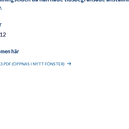
.
r
/12
omen här
13.PDF (ÖPPNAS I NYTT FÖNSTER)