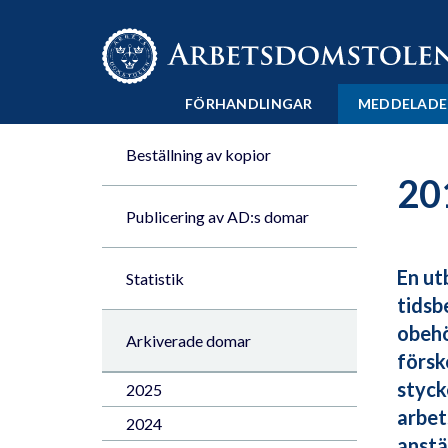
Till innehåll på sidan x
FÖRHANDLINGAR
MEDDELADE
Beställning av kopior
20
Publicering av AD:s domar
En ut
Statistik
tidsb
obehö
Arkiverade domar
försko
styck
2025
arbet
2024
anstä