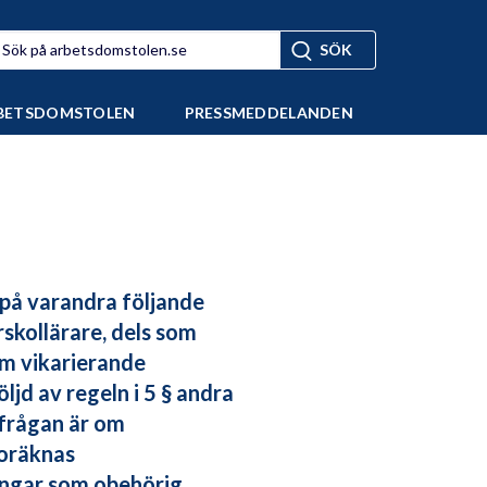
BETSDOMSTOLEN
PRESSMEDDELANDEN
 på varandra följande
skollärare, dels som
om vikarierande
öljd av regeln i 5 § andra
efrågan är om
doräknas
ingar som obehörig