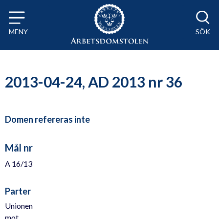
Till innehåll på sidan x
MENY
SÖK
2013-04-24, AD 2013 nr 36
Domen refereras inte
Mål nr
A 16/13
Parter
Unionen
mot