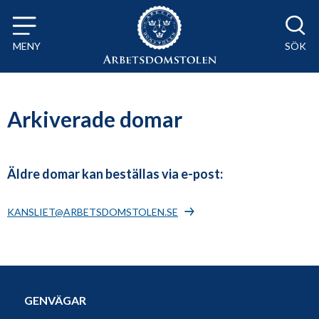
Till innehåll på sidan x
MENY
SÖK
Arkiverade domar
Äldre domar kan beställas via e-post:
KANSLIET@ARBETSDOMSTOLEN.SE
GENVÄGAR