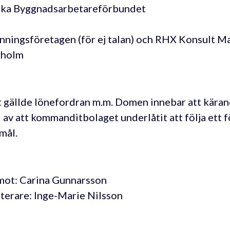
ka Byggnadsarbetareförbundet
ningsföretagen (för ej talan) och RHX Konsult 
kholm
 gällde lönefordran m.m. Domen innebar att kärand
 av att kommanditbolaget underlåtit att följa ett 
mål.
ot: Carina Gunnarsson
terare: Inge-Marie Nilsson