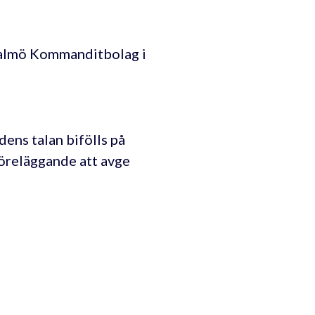
Malmö Kommanditbolag i
ens talan bifölls på
föreläggande att avge