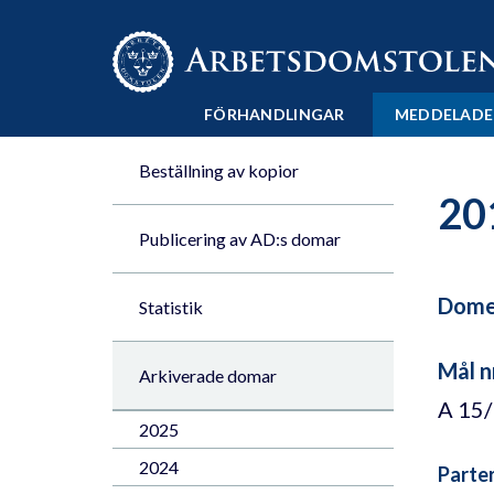
Till innehåll på sidan x
FÖRHANDLINGAR
MEDDELADE
Beställning av kopior
20
Publicering av AD:s domar
Domen
Statistik
Mål n
Arkiverade domar
A 15
2025
2024
Parte