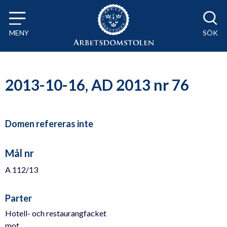
Till innehåll på sidan x
MENY
SÖK
2013-10-16, AD 2013 nr 76
Domen refereras inte
Mål nr
A 112/13
Parter
Hotell- och restaurangfacket
mot