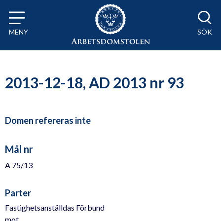
Till innehåll på sidan x
MENY
SÖK
2013-12-18, AD 2013 nr 93
Domen refereras inte
Mål nr
A 75/13
Parter
Fastighetsanställdas Förbund
mot