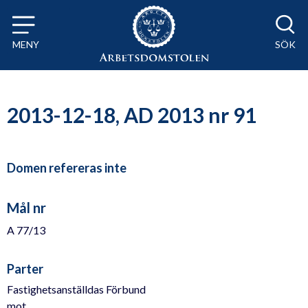
Till innehåll på sidan x
MENY
SÖK
2013-12-18, AD 2013 nr 91
Domen refereras inte
Mål nr
A 77/13
Parter
Fastighetsanställdas Förbund
mot