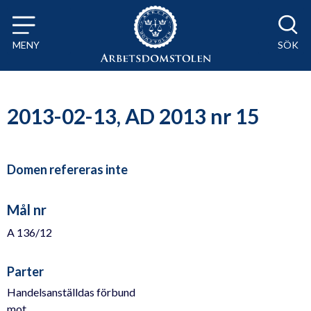
Till innehåll på sidan x
MENY
SÖK
2013-02-13, AD 2013 nr 15
Domen refereras inte
Mål nr
A 136/12
Parter
Handelsanställdas förbund
mot