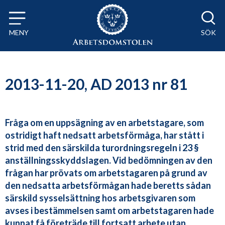
Till innehåll på sidan x
MENY
SÖK
2013-11-20, AD 2013 nr 81
Fråga om en uppsägning av en arbetstagare, som
ostridigt haft nedsatt arbetsförmåga, har stått i
strid med den särskilda turordningsregeln i 23 §
anställningsskyddslagen. Vid bedömningen av den
frågan har prövats om arbetstagaren på grund av
den nedsatta arbetsförmågan hade beretts sådan
särskild sysselsättning hos arbetsgivaren som
avses i bestämmelsen samt om arbetstagaren hade
kunnat få företräde till fortsatt arbete utan