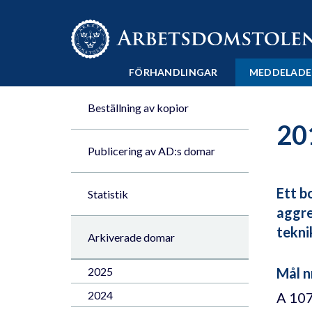
Till innehåll på sidan x
FÖRHANDLINGAR
MEDDELADE
Beställning av kopior
20
Publicering av AD:s domar
Ett b
Statistik
aggre
tekni
Arkiverade domar
2025
Mål n
2024
A 10