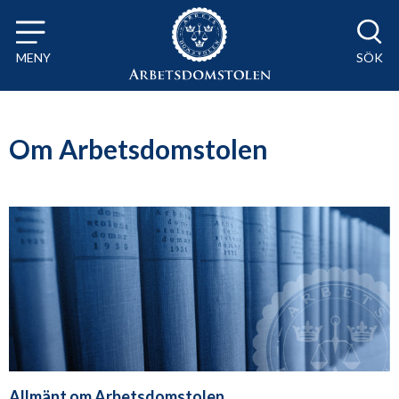
Till innehåll på sidan x
MENY
SÖK
Om Arbetsdomstolen
Allmänt om Arbetsdomstolen