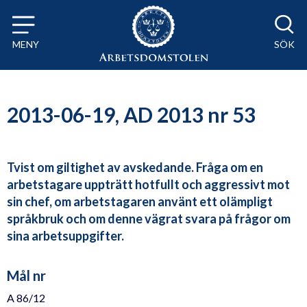
Till innehåll på sidan x
MENY
SÖK
2013-06-19, AD 2013 nr 53
Tvist om giltighet av avskedande. Fråga om en
arbetstagare uppträtt hotfullt och aggressivt mot
sin chef, om arbetstagaren använt ett olämpligt
språkbruk och om denne vägrat svara på frågor om
sina arbetsuppgifter.
Mål nr
A 86/12