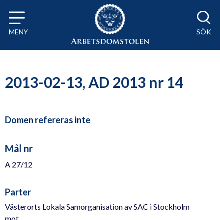
Till innehåll på sidan x
MENY
SÖK
2013-02-13, AD 2013 nr 14
Domen refereras inte
Mål nr
A 27/12
Parter
Västerorts Lokala Samorganisation av SAC i Stockholm
mot