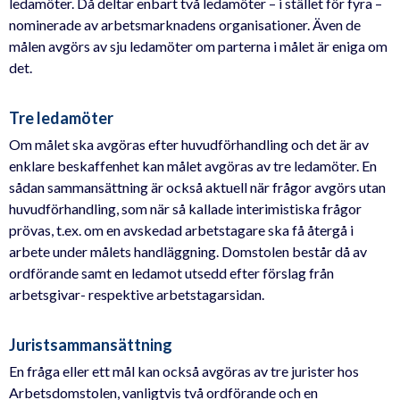
ledamöter. Då deltar enbart två ledamöter – i stället för fyra –
nominerade av arbetsmarknadens organisationer. Även de
målen avgörs av sju ledamöter om parterna i målet är eniga om
det.
Tre ledamöter
Om målet ska avgöras efter huvudförhandling och det är av
enklare beskaffenhet kan målet avgöras av tre ledamöter. En
sådan sammansättning är också aktuell när frågor avgörs utan
huvudförhandling, som när så kallade interimistiska frågor
prövas, t.ex. om en avskedad arbetstagare ska få återgå i
arbete under målets handläggning. Domstolen består då av
ordförande samt en ledamot utsedd efter förslag från
arbetsgivar- respektive arbetstagarsidan.
Juristsammansättning
En fråga eller ett mål kan också avgöras av tre jurister hos
Arbetsdomstolen, vanligtvis två ordförande och en