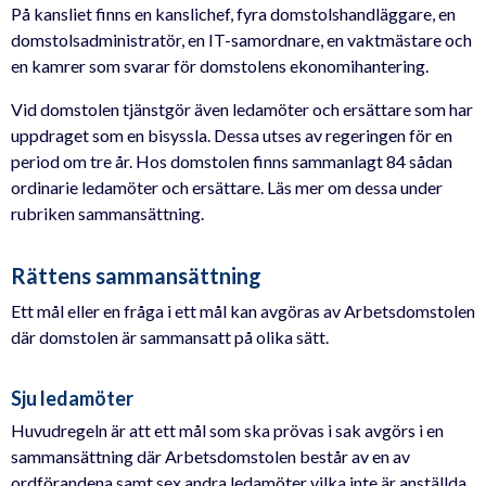
På kansliet finns en kanslichef, fyra domstolshandläggare, en
domstolsadministratör, en IT-samordnare, en vaktmästare och
en kamrer som svarar för domstolens ekonomihantering.
Vid domstolen tjänstgör även ledamöter och ersättare som har
uppdraget som en bisyssla. Dessa utses av regeringen för en
period om tre år. Hos domstolen finns sammanlagt 84 sådan
ordinarie ledamöter och ersättare. Läs mer om dessa under
rubriken sammansättning.
Rättens sammansättning
Ett mål eller en fråga i ett mål kan avgöras av Arbetsdomstolen
där domstolen är sammansatt på olika sätt.
Sju ledamöter
Huvudregeln är att ett mål som ska prövas i sak avgörs i en
sammansättning där Arbetsdomstolen består av en av
ordförandena samt sex andra ledamöter vilka inte är anställda