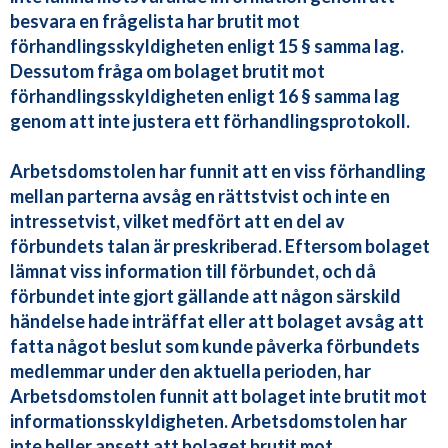
besvara en frågelista har brutit mot
förhandlingsskyldigheten enligt 15 § samma lag.
Dessutom fråga om bolaget brutit mot
förhandlingsskyldigheten enligt 16 § samma lag
genom att inte justera ett förhandlingsprotokoll.
Arbetsdomstolen har funnit att en viss förhandling
mellan parterna avsåg en rättstvist och inte en
intressetvist, vilket medfört att en del av
förbundets talan är preskriberad. Eftersom bolaget
lämnat viss information till förbundet, och då
förbundet inte gjort gällande att någon särskild
händelse hade inträffat eller att bolaget avsåg att
fatta något beslut som kunde påverka förbundets
medlemmar under den aktuella perioden, har
Arbetsdomstolen funnit att bolaget inte brutit mot
informationsskyldigheten. Arbetsdomstolen har
inte heller ansett att bolaget brutit mot