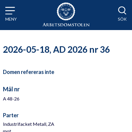
Till innehåll på sidan x
MENY
SÖK
2026-05-18, AD 2026 nr 36
Domen refereras inte
Mål nr
A 48-26
Parter
Industrifacket Metall, ZA
mot