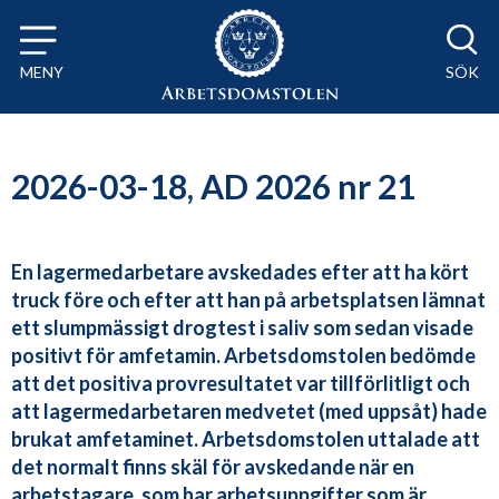
Till innehåll på sidan x
MENY
SÖK
2026-03-18, AD 2026 nr 21
En lagermedarbetare avskedades efter att ha kört
truck före och efter att han på arbetsplatsen lämnat
ett slumpmässigt drogtest i saliv som sedan visade
positivt för amfetamin. Arbetsdomstolen bedömde
att det positiva provresultatet var tillförlitligt och
att lagermedarbetaren medvetet (med uppsåt) hade
brukat amfetaminet. Arbetsdomstolen uttalade att
det normalt finns skäl för avskedande när en
arbetstagare, som har arbetsuppgifter som är