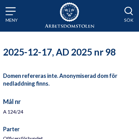
Till innehåll på sidan x
MENY
SÖK
2025-12-17, AD 2025 nr 98
Domen refereras inte. Anonymiserad dom för
nedladdning finns.
Mål nr
A 124/24
Parter
Officersförbundet