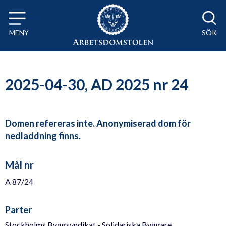
Till innehåll på sidan x
MENY
SÖK
2025-04-30, AD 2025 nr 24
Domen refereras inte. Anonymiserad dom för
nedladdning finns.
Mål nr
A 87/24
Parter
Stockholms Byggsyndikat - Solidariska Byggare