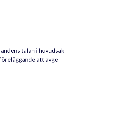
randens talan i huvudsak
t föreläggande att avge