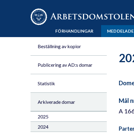
Till innehåll på sidan x
FÖRHANDLINGAR
MEDDELADE
Beställning av kopior
20
Publicering av AD:s domar
Domen
Statistik
Mål n
Arkiverade domar
A 16
2025
2024
Parte