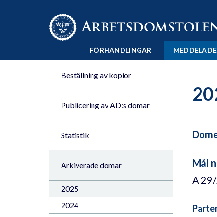
Till innehåll på sidan x
FÖRHANDLINGAR
MEDDELADE
Beställning av kopior
20
Publicering av AD:s domar
Domen
Statistik
Mål n
Arkiverade domar
A 29
2025
2024
Parte