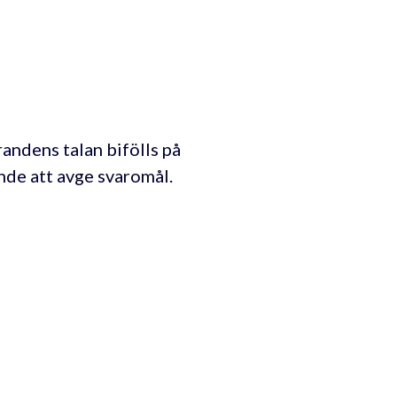
andens talan bifölls på
ande att avge svaromål.