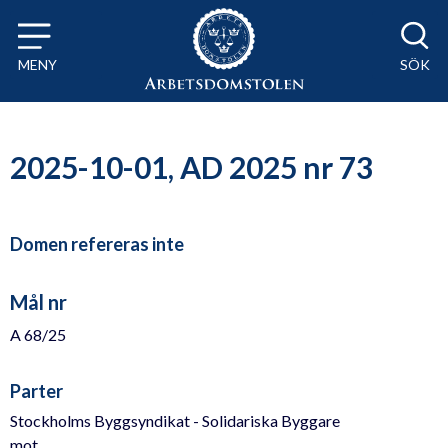
Till innehåll på sidan x
MENY
SÖK
2025-10-01, AD 2025 nr 73
Domen refereras inte
Mål nr
A 68/25
Parter
Stockholms Byggsyndikat - Solidariska Byggare
mot