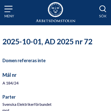
Till innehåll på sidan x
MENY
SÖK
2025-10-01, AD 2025 nr 72
Domen refereras inte
Mål nr
A 184/24
Parter
Svenska Elektrikerförbundet
mot