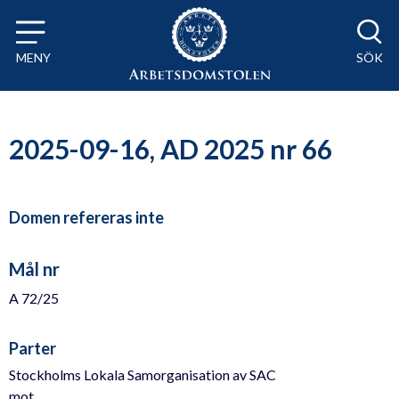
Till innehåll på sidan x
MENY
SÖK
2025-09-16, AD 2025 nr 66
Domen refereras inte
Mål nr
A 72/25
Parter
Stockholms Lokala Samorganisation av SAC
mot