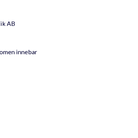
ik AB
Domen innebar