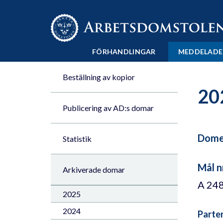
Till innehåll på sidan x
FÖRHANDLINGAR
MEDDELADE
Beställning av kopior
20
Publicering av AD:s domar
Domen
Statistik
Mål n
Arkiverade domar
A 248
2025
2024
Parte