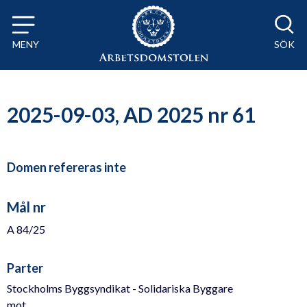
Till innehåll på sidan x
MENY
SÖK
2025-09-03, AD 2025 nr 61
Domen refereras inte
Mål nr
A 84/25
Parter
Stockholms Byggsyndikat - Solidariska Byggare
mot