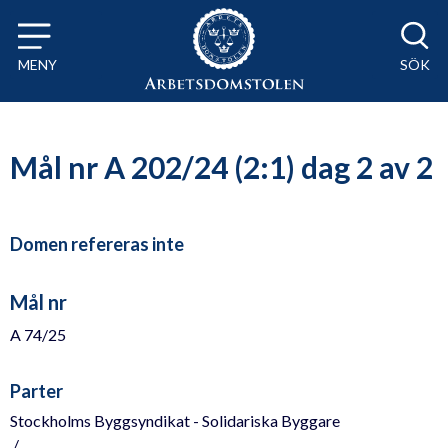
Till innehåll på sidan x
MENY
SÖK
Mål nr A 202/24 (2:1) dag 2 av 2
Domen refereras inte
Mål nr
A 74/25
Parter
Stockholms Byggsyndikat - Solidariska Byggare
./.