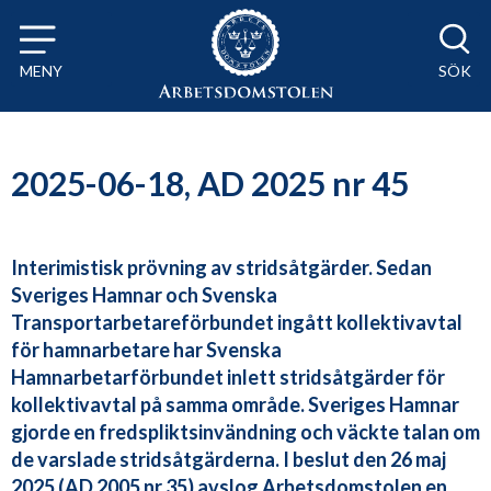
Till innehåll på sidan x
MENY
SÖK
2025-06-18, AD 2025 nr 45
Interimistisk prövning av stridsåtgärder. Sedan
Sveriges Hamnar och Svenska
Transportarbetareförbundet ingått kollektivavtal
för hamnarbetare har Svenska
Hamnarbetarförbundet inlett stridsåtgärder för
kollektivavtal på samma område. Sveriges Hamnar
gjorde en fredspliktsinvändning och väckte talan om
de varslade stridsåtgärderna. I beslut den 26 maj
2025 (AD 2005 nr 35) avslog Arbetsdomstolen en