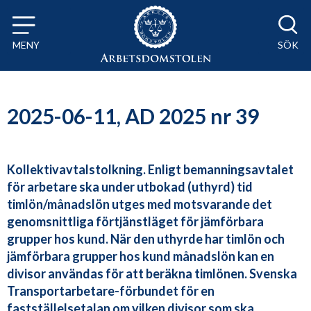
Till innehåll på sidan x
MENY
SÖK
2025-06-11, AD 2025 nr 39
Kollektivavtalstolkning. Enligt bemanningsavtalet
för arbetare ska under utbokad (uthyrd) tid
timlön/månadslön utges med motsvarande det
genomsnittliga förtjänstläget för jämförbara
grupper hos kund. När den uthyrde har timlön och
jämförbara grupper hos kund månadslön kan en
divisor användas för att beräkna timlönen. Svenska
Transportarbetare-förbundet för en
fastställelsetalan om vilken divisor som ska