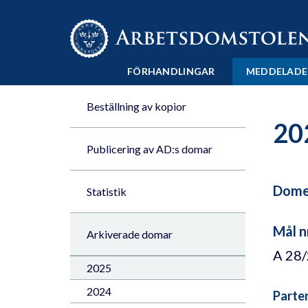
Till innehåll på sidan x
FÖRHANDLINGAR
MEDDELADE
Beställning av kopior
20
Publicering av AD:s domar
Domen
Statistik
Mål n
Arkiverade domar
A 28
2025
2024
Parte