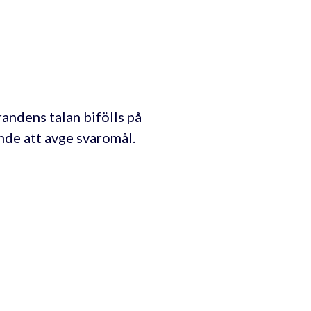
andens talan bifölls på
ande att avge svaromål.