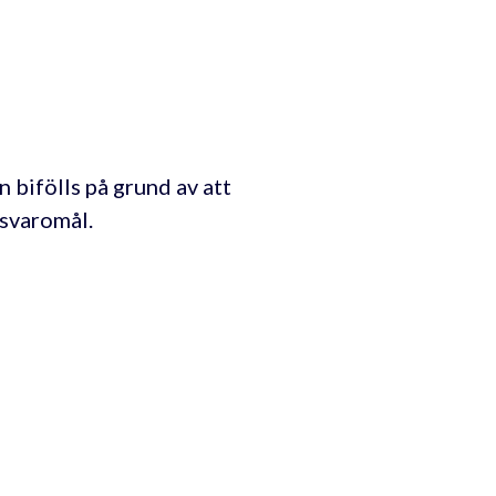
 bifölls på grund av att
 svaromål.