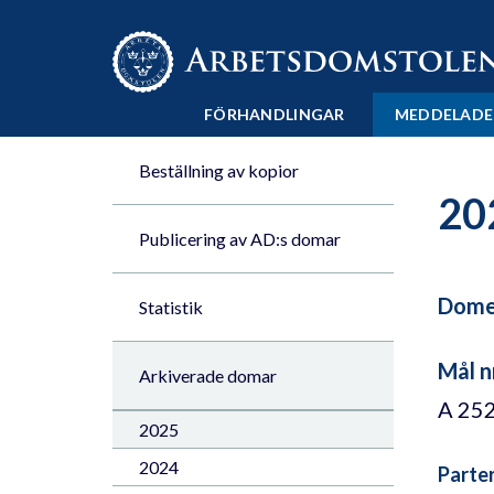
Till innehåll på sidan x
FÖRHANDLINGAR
MEDDELADE
Beställning av kopior
20
Publicering av AD:s domar
Domen
Statistik
Mål n
Arkiverade domar
A 25
2025
2024
Parte