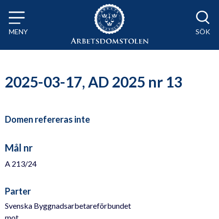
Till innehåll på sidan x
MENY
SÖK
2025-03-17, AD 2025 nr 13
Domen refereras inte
Mål nr
A 213/24
Parter
Svenska Byggnadsarbetareförbundet
mot