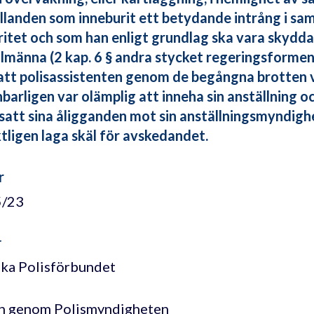
llanden som inneburit ett betydande intrång i sa
ritet och som han enligt grundlag ska vara skyddad
llmänna (2 kap. 6 § andra stycket regeringsforme
att polisassistenten genom de begångna brotten v
barligen var olämplig att inneha sin anställning 
satt sina åligganden mot sin anställningsmyndigh
ktligen laga skäl för avskedandet.
r
5/23
r
ka Polisförbundet
n genom Polismyndigheten