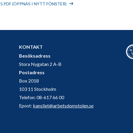
25.PDF (ÖPPNAS I NYTT FÖNSTER)
KONTAKT
Besöksadress
Stora Nygatan 2 A-B
Postadress
Box 2018
103 11 Stockholm
Telefon: 08-617 66 00
Epost:
kansliet@arbetsdomstolen.se