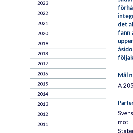
2023
förhå
2022
integ
2021
det a
fann 
2020
uppen
2019
åsido
2018
följa
2017
2016
Mål n
2015
A 20
2014
Parte
2013
Svens
2012
mot
2011
State