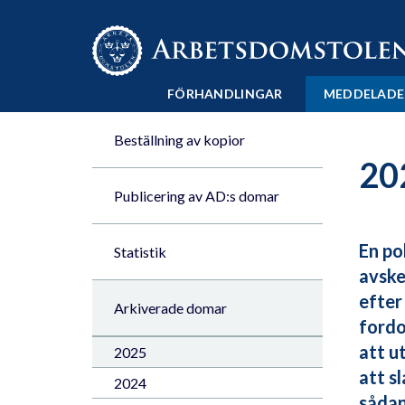
Till innehåll på sidan x
FÖRHANDLINGAR
MEDDELADE
Beställning av kopior
20
Publicering av AD:s domar
En po
Statistik
avske
efter
Arkiverade domar
fordo
att u
2025
att s
2024
sådan