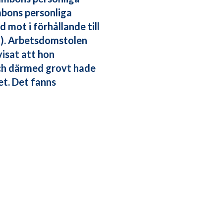
mbons personliga
 mot i förhållande till
n). Arbetsdomstolen
isat att hon
och därmed grovt hade
et. Det fanns