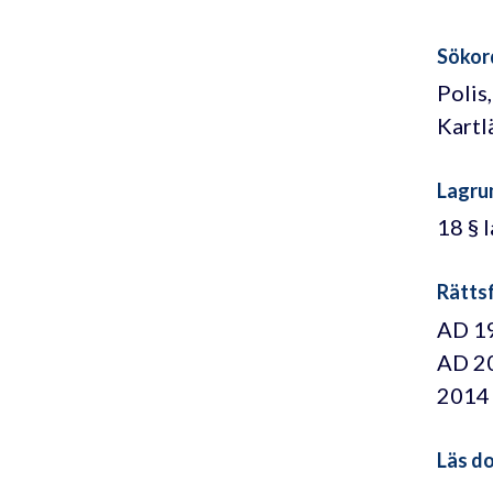
Sökor
Polis
Kartl
Lagru
18 § 
Rättsf
AD 19
AD 20
2014 
Läs d