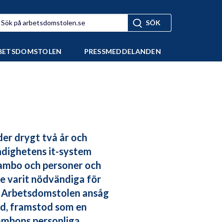
BETSDOMSTOLEN
PRESSMEDDELANDEN
der drygt två år och
ndighetens it-system
sambo och personer och
te varit nödvändiga för
n. Arbetsdomstolen ansåg
öd, framstod som en
sambons personliga