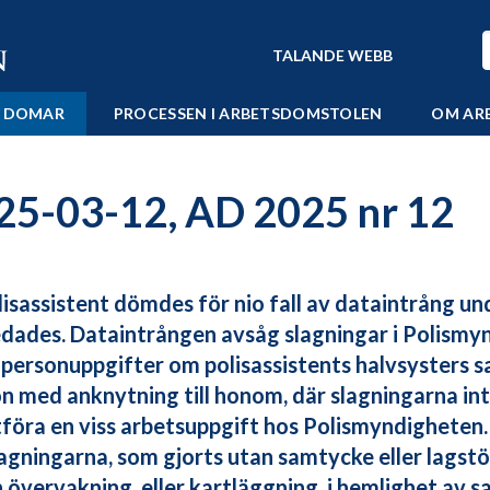
TALANDE WEBB
 DOMAR
PROCESSEN I ARBETSDOMSTOLEN
OM AR
25-03-12, AD 2025 nr 12
lisassistent dömdes för nio fall av dataintrång un
dades. Dataintrången avsåg slagningar i Polismy
 personuppgifter om polisassistents halvsysters 
n med anknytning till honom, där slagningarna in
tföra en viss arbetsuppgift hos Polismyndighete
lagningarna, som gjorts utan samtycke eller lagst
 övervakning, eller kartläggning, i hemlighet av 