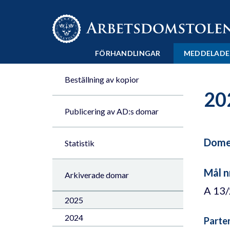
Till innehåll på sidan x
FÖRHANDLINGAR
MEDDELADE
Beställning av kopior
20
Publicering av AD:s domar
Domen
Statistik
Mål n
Arkiverade domar
A 13
2025
2024
Parte