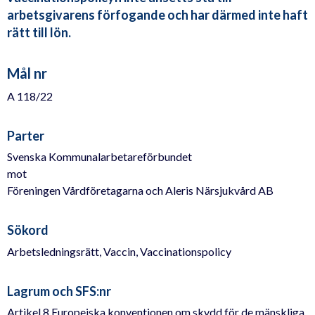
arbetsgivarens förfogande och har därmed inte haft
rätt till lön.
Mål nr
A 118/22
Parter
Svenska Kommunalarbetareförbundet
mot
Föreningen Vårdföretagarna och Aleris Närsjukvård AB
Sökord
Arbetsledningsrätt, Vaccin, Vaccinationspolicy
Lagrum och SFS:nr
Artikel 8 Europeiska konventionen om skydd för de mänskliga