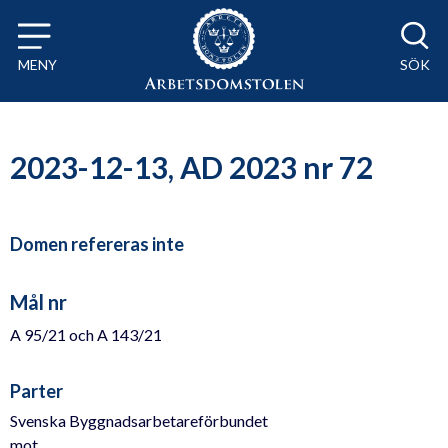
Till innehåll på sidan x
MENY
SÖK
2023-12-13, AD 2023 nr 72
Domen refereras inte
Mål nr
A 95/21 och A 143/21
Parter
Svenska Byggnadsarbetareförbundet
mot