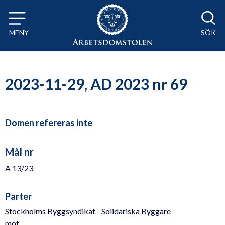
Till innehåll på sidan x
MENY
SÖK
2023-11-29, AD 2023 nr 69
Domen refereras inte
Mål nr
A 13/23
Parter
Stockholms Byggsyndikat - Solidariska Byggare
mot