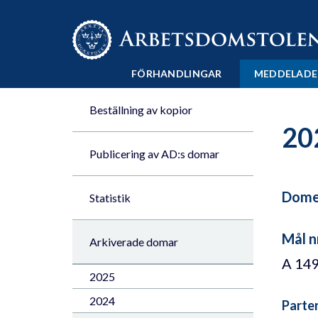
Till innehåll på sidan x
FÖRHANDLINGAR
MEDDELADE
Beställning av kopior
20
Publicering av AD:s domar
Domen
Statistik
Mål n
Arkiverade domar
A 14
2025
2024
Parte