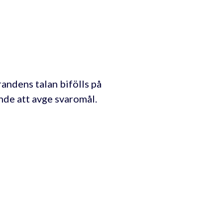
andens talan bifölls på
ande att avge svaromål.