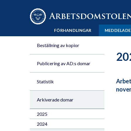
Till innehåll på sidan x
FÖRHANDLINGAR
MEDDELADE
Beställning av kopior
20
Publicering av AD:s domar
Arbet
Statistik
nove
Arkiverade domar
2025
2024