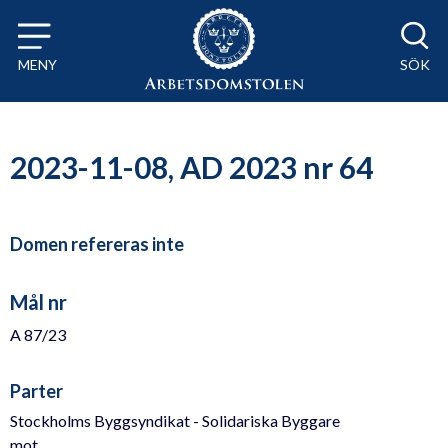
Till innehåll på sidan x
MENY
SÖK
2023-11-08, AD 2023 nr 64
Domen refereras inte
Mål nr
A 87/23
Parter
Stockholms Byggsyndikat - Solidariska Byggare
mot