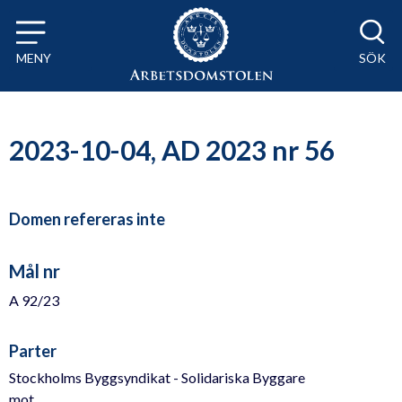
Till innehåll på sidan x
MENY
SÖK
2023-10-04, AD 2023 nr 56
Domen refereras inte
Mål nr
A 92/23
Parter
Stockholms Byggsyndikat - Solidariska Byggare
mot